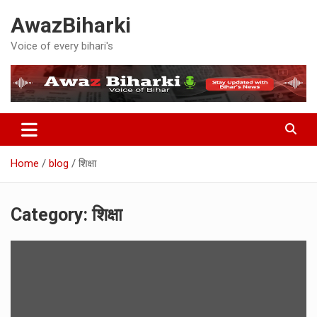
Skip
AwazBiharki
to
content
Voice of every bihari's
Home
blog
शिक्षा
Category:
शिक्षा