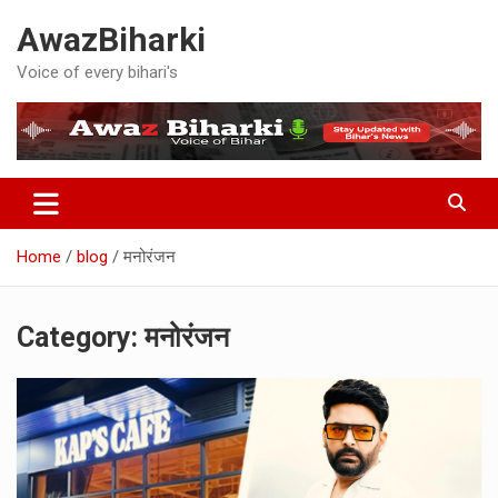
Skip
AwazBiharki
to
content
Voice of every bihari's
Home
blog
मनोरंजन
Category:
मनोरंजन