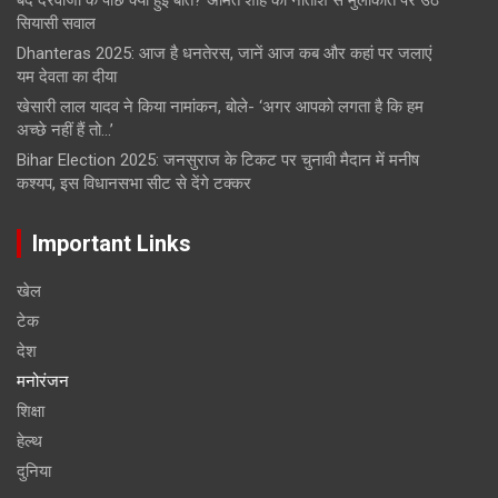
बंद दरवाजों के पीछे क्या हुई बात? अमित शाह की नीतीश से मुलाकात पर उठे
सियासी सवाल
Dhanteras 2025: आज है धनतेरस, जानें आज कब और कहां पर जलाएं
यम देवता का दीया
खेसारी लाल यादव ने किया नामांकन, बोले- ‘अगर आपको लगता है कि हम
अच्छे नहीं हैं तो…’
Bihar Election 2025: जनसुराज के टिकट पर चुनावी मैदान में मनीष
कश्यप, इस विधानसभा सीट से देंगे टक्कर
Important Links
खेल
टेक
देश
मनोरंजन
शिक्षा
हेल्‍थ
दुनिया