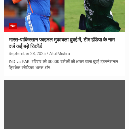
खेल
भारत-पाकिस्तान फाइनल मुकाबला दुबई में, टीम इंडिया के नाम
दर्ज कई बड़े रिकॉर्ड
September 28, 2025
Atul Mishra
IND vs PAK: रविवार को 30000 दर्शकों की क्षमता वाला दुबई इंटरनेशनल
क्रिकेट स्टेडियम भारत और…