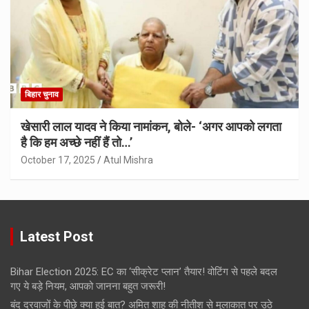
बिहार चुनाव
खेसारी लाल यादव ने किया नामांकन, बोले- ‘अगर आपको लगता
है कि हम अच्छे नहीं हैं तो…’
October 17, 2025
Atul Mishra
Latest Post
Bihar Election 2025: EC का ‘सीक्रेट प्लान’ तैयार! वोटिंग से पहले बदल
गए ये बड़े नियम, आपको जानना बहुत जरूरी!
बंद दरवाजों के पीछे क्या हुई बात? अमित शाह की नीतीश से मुलाकात पर उठे