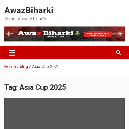
Skip
AwazBiharki
to
content
Voice of every bihari's
Home
blog
Asia Cup 2025
Tag:
Asia Cup 2025