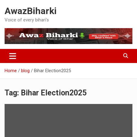
Skip
AwazBiharki
to
content
Voice of every bihari's
Home
blog
Bihar Election2025
Tag:
Bihar Election2025