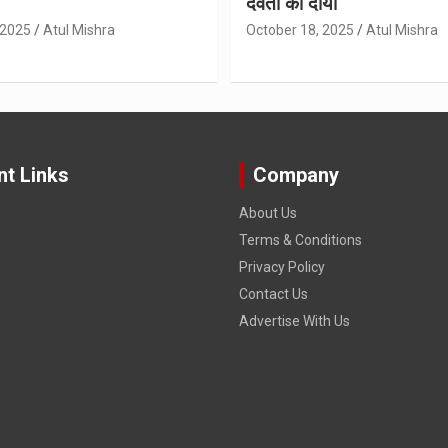
देवता का दीया
 2025
Atul Mishra
October 18, 2025
Atul Mishra
nt Links
Company
About Us
Terms & Conditions
Privacy Policy
Contact Us
Advertise With Us