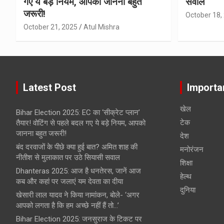
गए ये बड़े नियम, आपको जानना बहुत
सवाल
जरूरी!
October 18,
October 21, 2025
Atul Mishra
Latest Post
Importa
खेल
Bihar Election 2025: EC का ‘सीक्रेट प्लान’
टेक
तैयार! वोटिंग से पहले बदल गए ये बड़े नियम, आपको
जानना बहुत जरूरी!
देश
बंद दरवाजों के पीछे क्या हुई बात? अमित शाह की
मनोरंजन
नीतीश से मुलाकात पर उठे सियासी सवाल
शिक्षा
Dhanteras 2025: आज है धनतेरस, जानें आज
हेल्‍थ
कब और कहां पर जलाएं यम देवता का दीया
दुनिया
खेसारी लाल यादव ने किया नामांकन, बोले- ‘अगर
आपको लगता है कि हम अच्छे नहीं हैं तो…’
Bihar Election 2025: जनसुराज के टिकट पर