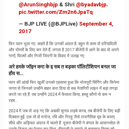
@ArunSinghbjp
& Shri
@byadavbjp
.
pic.twitter.com/Zm2n6JpaTq
— BJP LIVE (@BJPLive)
September 4,
2017
फिर पवन भुला गए. कहते हैं कि उनकी आदत है. बहुत से काम वो दरियादिली
और दोस्तों के लिए कर देते हैं. लगता है 2017 बीजेपी में आने के बाद वो अपने
गानों, फिल्मों और निजी जिंदगी के विवाद में उलझ गए.
अरे हमके जॉइन करा के इ सब त बड़का पॉलिटीशियन बनल जा
हौव स…
पवन की आंखें फिर खुलीं उनको एहसास हुआ कि भोजपुरी सिंगिंग और सिनेमा
जगत से जिनको उन्होंने बाहर करा दिया वो सब नेतागिरी लाइन में बड़ा तगड़ा
करते जा रहे हैं. तब उन्होंने 2024 में फैसला किया, हमहू कौनो से कम न
रहब…
2024 में जब वो अड़ गए कि अबकी चुनाव लड़बे करब, तब बीजेपी के लिए बड़ी
दिक्कत हुई. एक तो वो मनोज, रवि और निरहू जैसे राजनैतिक मूव के बजाए
सीधे और अड़ियल अंदाज में चलते हैं. दूसरा बीजेपी ने बंगाल के आसनसोल से
उनके टिकट का ऐलान कर दिया. टीएमसी ने सामने से शत्रुघ्‍न सिन्हा को