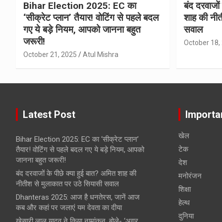
Bihar Election 2025: EC का
बंद दरवाजों
‘सीक्रेट प्लान’ तैयार! वोटिंग से पहले बदल
शाह की नीत
गए ये बड़े नियम, आपको जानना बहुत
सवाल
जरूरी!
October 18,
October 21, 2025
Atul Mishra
Latest Post
Importa
खेल
Bihar Election 2025: EC का ‘सीक्रेट प्लान’
टेक
तैयार! वोटिंग से पहले बदल गए ये बड़े नियम, आपको
जानना बहुत जरूरी!
देश
बंद दरवाजों के पीछे क्या हुई बात? अमित शाह की
मनोरंजन
नीतीश से मुलाकात पर उठे सियासी सवाल
शिक्षा
Dhanteras 2025: आज है धनतेरस, जानें आज
हेल्‍थ
कब और कहां पर जलाएं यम देवता का दीया
दुनिया
खेसारी लाल यादव ने किया नामांकन, बोले- ‘अगर