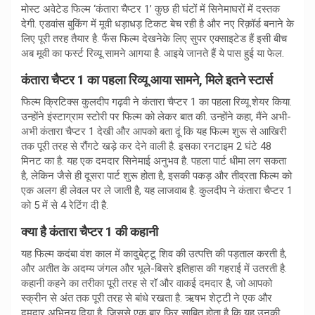
मोस्ट अवेटेड फिल्म ‘कंतारा चैप्टर 1’ कुछ ही घंटों में सिनेमाघरों में दस्तक
देगी. एडवांस बुकिंग में मूवी धड़ाधड़ टिकट बेच रही है और नए रिक़ॉर्ड बनाने के
लिए पूरी तरह तैयार है. फैंस फिल्म देखनेके लिए सुपर एक्साइटेड हैं इसी बीच
अब मूवी का फर्स्ट रिव्यू सामने आगया है. आइये जानते हैं ये पास हुई या फेल.
कंतारा चैप्टर 1 का पहला रिव्यू आया सामने, मिले इतने स्टार्स
फिल्म क्रिटिक्स कुलदीप गढ़वी ने कंतारा चैप्टर 1 का पहला रिव्यू शेयर किया.
उन्होंने इंस्टाग्राम स्टोरी पर फिल्म को लेकर बात की. उन्होंने कहा, मैंने अभी-
अभी कंतारा चैप्टर 1 देखी और आपको बता दूं कि यह फिल्म शुरू से आखिरी
तक पूरी तरह से रौंगटे खड़े कर देने वाली है. इसका रनटाइम 2 घंटे 48
मिनट का है. यह एक दमदार सिनेमाई अनुभव है. पहला पार्ट धीमा लग सकता
है, लेकिन जैसे ही दूसरा पार्ट शुरू होता है, इसकी पकड़ और तीव्रता फिल्म को
एक अलग ही लेवल पर ले जाती है, यह लाजवाब है. कुलदीप ने कंतारा चैप्टर 1
को 5 में से 4 रेटिंग दी है.
क्या है कंतारा चैप्टर 1 की कहानी
यह फिल्म कदंबा वंश काल में कादुबेट्टू शिव की उत्पत्ति की पड़ताल करती है,
और अतीत के अदम्य जंगल और भूले-बिसरे इतिहास की गहराई में उतरती है.
कहानी कहने का तरीका पूरी तरह से रॉ और वाकई दमदार है, जो आपको
स्क्रीन से अंत तक पूरी तरह से बांधे रखता है. ऋषभ शेट्टी ने एक और
दमदार अभिनय दिया है, जिससे एक बार फिर साबित होता है कि यह उनकी