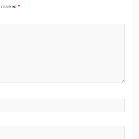
re marked
*