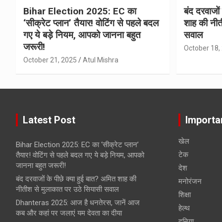
Bihar Election 2025: EC का
बंद दरवाजों
‘सीक्रेट प्लान’ तैयार! वोटिंग से पहले बदल
शाह की नीत
गए ये बड़े नियम, आपको जानना बहुत
सवाल
जरूरी!
October 18,
October 21, 2025
Atul Mishra
Latest Post
Importa
खेल
Bihar Election 2025: EC का ‘सीक्रेट प्लान’
टेक
तैयार! वोटिंग से पहले बदल गए ये बड़े नियम, आपको
जानना बहुत जरूरी!
देश
बंद दरवाजों के पीछे क्या हुई बात? अमित शाह की
मनोरंजन
नीतीश से मुलाकात पर उठे सियासी सवाल
शिक्षा
Dhanteras 2025: आज है धनतेरस, जानें आज
हेल्‍थ
कब और कहां पर जलाएं यम देवता का दीया
दुनिया