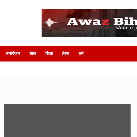
मनोरंजन
खेल
शिक्षा
हेल्‍थ
धर्म