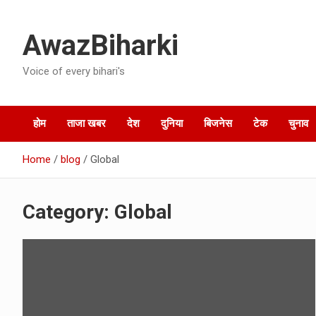
Skip
to
AwazBiharki
content
Voice of every bihari's
होम
ताजा खबर
देश
दुनिया
बिजनेस
टेक
चुनाव
Home
blog
Global
Category:
Global