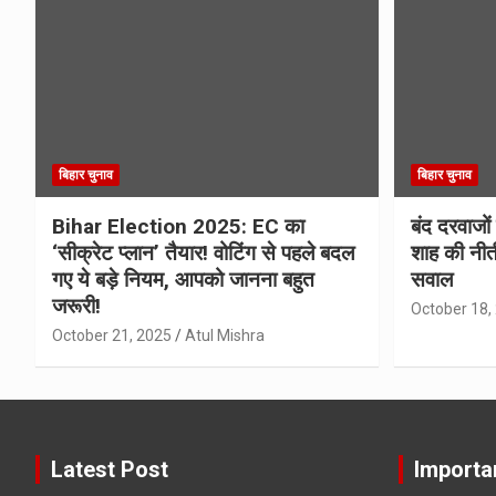
बिहार चुनाव
बिहार चुनाव
Bihar Election 2025: EC का
बंद दरवाजों
‘सीक्रेट प्लान’ तैयार! वोटिंग से पहले बदल
शाह की नीत
गए ये बड़े नियम, आपको जानना बहुत
सवाल
जरूरी!
October 18,
October 21, 2025
Atul Mishra
Latest Post
Importa