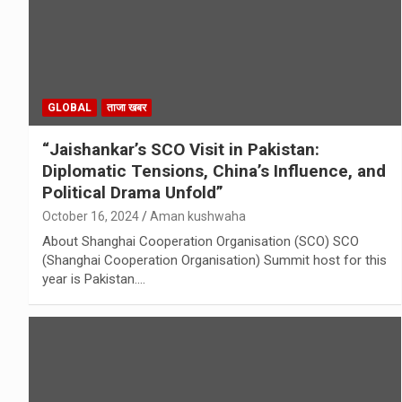
GLOBAL
ताजा खबर
“Jaishankar’s SCO Visit in Pakistan:
Diplomatic Tensions, China’s Influence, and
Political Drama Unfold”
October 16, 2024
Aman kushwaha
About Shanghai Cooperation Organisation (SCO) SCO
(Shanghai Cooperation Organisation) Summit host for this
year is Pakistan.…