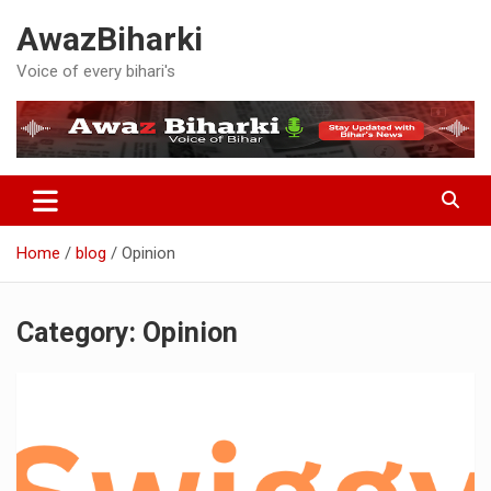
Skip
AwazBiharki
to
content
Voice of every bihari's
Home
blog
Opinion
Category:
Opinion