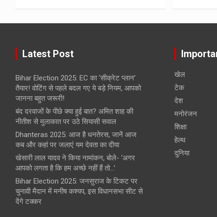
Latest Post
Importa
खेल
Bihar Election 2025: EC का ‘सीक्रेट प्लान’
टेक
तैयार! वोटिंग से पहले बदल गए ये बड़े नियम, आपको
जानना बहुत जरूरी!
देश
बंद दरवाजों के पीछे क्या हुई बात? अमित शाह की
मनोरंजन
नीतीश से मुलाकात पर उठे सियासी सवाल
शिक्षा
Dhanteras 2025: आज है धनतेरस, जानें आज
हेल्‍थ
कब और कहां पर जलाएं यम देवता का दीया
दुनिया
खेसारी लाल यादव ने किया नामांकन, बोले- ‘अगर
आपको लगता है कि हम अच्छे नहीं हैं तो…’
Bihar Election 2025: जनसुराज के टिकट पर
चुनावी मैदान में मनीष कश्यप, इस विधानसभा सीट से
देंगे टक्कर